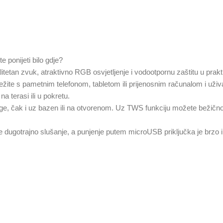
 ponijeti bilo gdje?
tetan zvuk, atraktivno RGB osvjetljenje i vodootpornu zaštitu u prak
vežite s pametnim telefonom, tabletom ili prijenosnim računalom i už
a terasi ili u pokretu.
e, čak i uz bazen ili na otvorenom. Uz TWS funkciju možete bežično po
dugotrajno slušanje, a punjenje putem microUSB priključka je brzo i