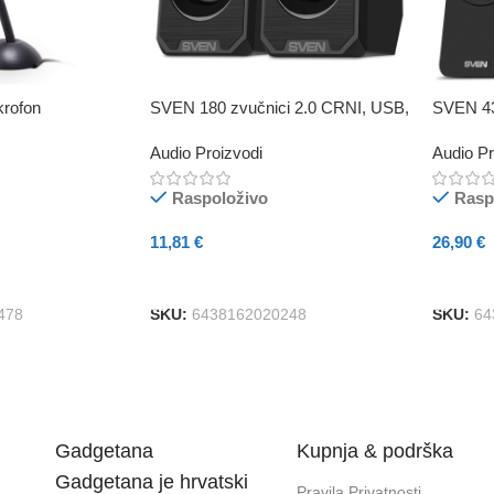
rofon
SVEN 180 zvučnici 2.0 CRNI, USB,
SVEN 43
Izlazna snaga 2x3W (RMS)
USB, Iz
Audio Proizvodi
Audio Pr
Raspoloživo
Rasp
11,81
€
26,90
€
Dodaj U Košaricu
Dodaj 
478
SKU:
6438162020248
SKU:
64
Gadgetana
Kupnja & podrška
Gadgetana je hrvatski
Pravila Privatnosti