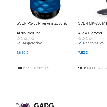
SVEN PS-55 Prijenosni Zvučnik
SVEN MK-390 Mik
Audio Proizvodi
Audio Proizvodi
Raspoloživo
Raspoloživo
15,90
€
7,83
€
Dodaj U Košaricu
Dodaj U Košaricu
SKU:
6438162021146
SKU:
6438162007