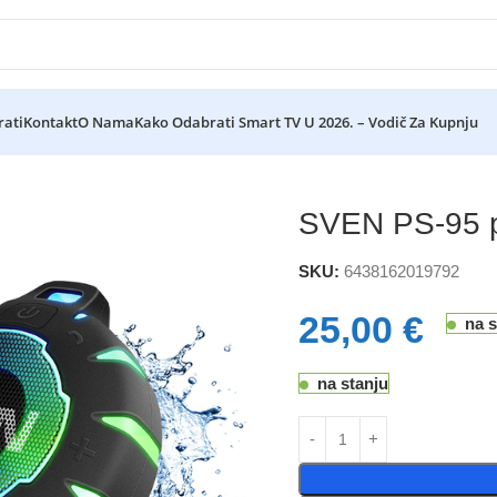
rati
Kontakt
O Nama
Kako Odabrati Smart TV U 2026. – Vodič Za Kupnju
sni zvučnik Bluetooth, CRNI
SVEN PS-95 pr
SKU:
6438162019792
25,00
€
na s
na stanju