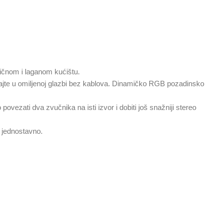
tičnom i laganom kućištu.
ivajte u omiljenoj glazbi bez kablova. Dinamičko RGB pozadinsko
vezati dva zvučnika na isti izvor i dobiti još snažniji stereo
 jednostavno.