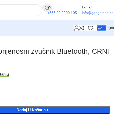
Mob
E-mail
+385 99 2200 105
info@gadgetana.c
0,0
ijenosni zvučnik Bluetooth, CRNI
tanju
Dodaj U Košaricu