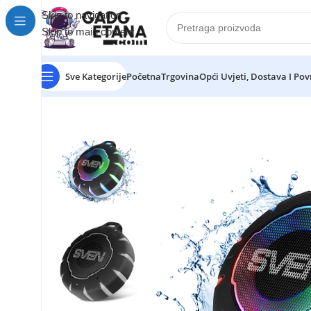
Skip to navigation
Skip to main content
Sve Kategorije
Početna
Trgovina
Opći Uvjeti, Dostava I Pov
Početna
Elektronika
Audio Proizvodi
SVEN PS-95 prijeno