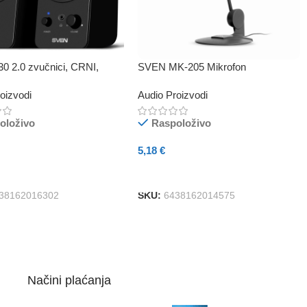
0 2.0 zvučnici, CRNI,
SVEN MK-205 Mikrofon
lazna Snaga 2x3W (RMS)
oizvodi
Audio Proizvodi
oloživo
Raspoloživo
5,18
€
U Košaricu
Dodaj U Košaricu
38162016302
SKU:
6438162014575
Načini plaćanja