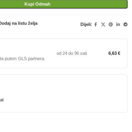
Kupi Odmah
Dodaj na listu želja
Dijeli:
od 24 do 96 sati
6,63 €
ta putem GLS partnera.
at