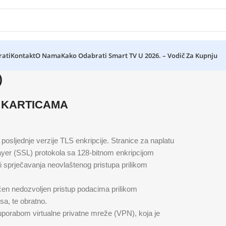
rati
Kontakt
O Nama
Kako Odabrati Smart TV U 2026. – Vodič Za Kupnju
)
 KARTICAMA
posljednje verzije TLS enkripcije. Stranice za naplatu
yer (SSL) protokola sa 128-bitnom enkripcijom
di sprječavanja neovlaštenog pristupa prilikom
en nedozvoljen pristup podacima prilikom
a, te obratno.
uporabom virtualne privatne mreže (VPN), koja je