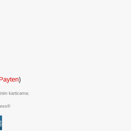
Payten
)
itnim karticama:
ess®