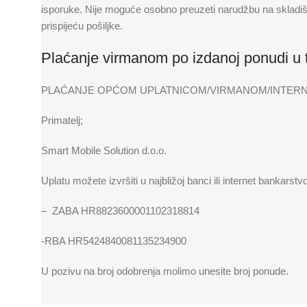
isporuke. Nije moguće osobno preuzeti narudžbu na skladištu i
prispijeću pošiljke.
Plaćanje virmanom po izdanoj ponudi u t
PLAĆANJE OPĆOM UPLATNICOM/VIRMANOM/INTERN
Primatelj;
Smart Mobile Solution d.o.o.
Uplatu možete izvršiti u najbližoj banci ili internet bankars
– ZABA HR8823600001102318814
-RBA HR5424840081135234900
U pozivu na broj odobrenja molimo unesite broj ponude.