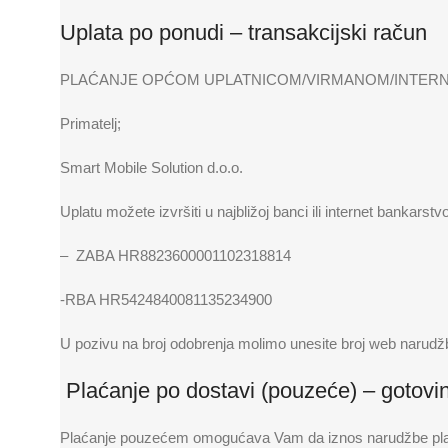
Uplata po ponudi – transakcijski račun
PLAĆANJE OPĆOM UPLATNICOM/VIRMANOM/INTERN
Primatelj;
Smart Mobile Solution d.o.o.
Uplatu možete izvršiti u najbližoj banci ili internet bankars
– ZABA HR8823600001102318814
-RBA HR5424840081135234900
U pozivu na broj odobrenja molimo unesite broj web narudž
Plaćanje po dostavi (pouzeće) – gotovi
Plaćanje pouzećem omogućava Vam da iznos narudžbe platite 