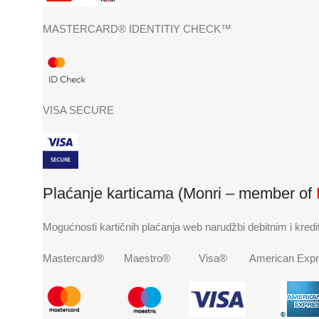
MASTERCARD® IDENTITIY CHECK™
VISA SECURE
Plaćanje karticama (Monri – member of
Mogućnosti kartičnih plaćanja web narudžbi debitnim i kred
Mastercard® Maestro® Visa® American Expr