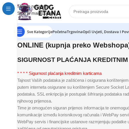
Skip to navigation
Skip to main content
Sve Kategorije
Početna
Trgovina
Opći Uvjeti, Dostava I Pov
ONLINE (kupnja preko Webshopa
SIGURNOST PLAĆANJA KREDITNIM
* * * * Sigurnost plaćanja kreditnim karticama
Tajnost Vaših podataka je zaštićena i osigurana korištenjem 
putem interneta osigurane su korištenjem Secure Socket La
podataka. SSL enkripcija je postupak šifriranja podataka ra
njihovog prijenosa.
Time je omogućen siguran prijenos informacija te onemoguć
komunikacije između korisnikovog računala i WebPay servis
WebPay servis i financijske ustanove razmjenjuju podatke 
zaštićena od neautoriziranog pristupa.