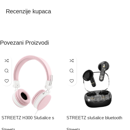
Recenzije kupaca
Povezani Proizvodi
STREETZ H300 Slušalice s
STREETZ slušalice bluetooth
mikrofonom, sklopive, 3,5 mm
TWS,transparentne CRNE
Streetz
Streetz
priključak, 1 tipka daljinski, 1,5