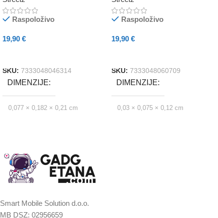
m, roza
Raspoloživo
Raspoloživo
19,90
€
19,90
€
Dodaj U Košaricu
Dodaj U Košaricu
SKU:
7333048046314
SKU:
7333048060709
DIMENZIJE
DIMENZIJE
0,077 × 0,182 × 0,21 cm
0,03 × 0,075 × 0,12 cm
Smart Mobile Solution d.o.o.
MB DSZ: 02956659