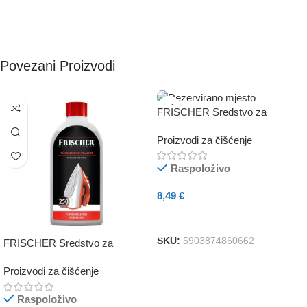
Povezani Proizvodi
FRISCHER Sredstvo za
čišćenje friteze na vrući zrak,
Proizvodi za čišćenje
250 ml
Raspoloživo
8,49
€
Dodaj U Košaricu
SKU:
5903874860662
FRISCHER Sredstvo za
uklanjanje kamenca iz glačala
Proizvodi za čišćenje
250ml
Raspoloživo