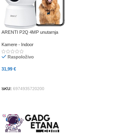
ARENTI P2Q 4MP unutarnja
UHD Pan-Tilt Wi-Fi kamera
Kamere - Indoor
Raspoloživo
31,99
€
Dodaj U Košaricu
SKU:
6974935720200