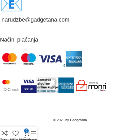
narudzbe@gadgetana.com
Načini plaćanja
© 2025 by Gadgetana
0
Usporedi
Lista želja
Košarica
Izbornik