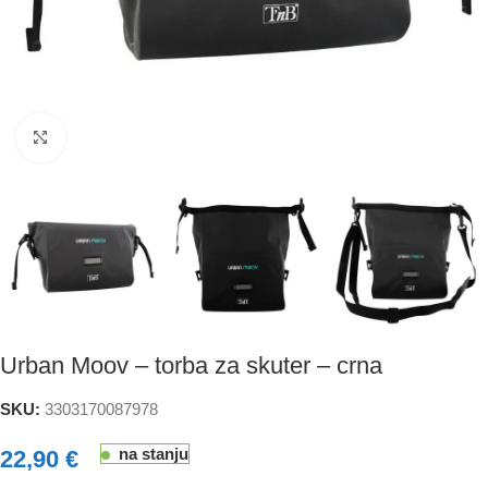
Click to enlarge
Urban Moov – torba za skuter – crna
SKU:
3303170087978
na stanju
22,90
€