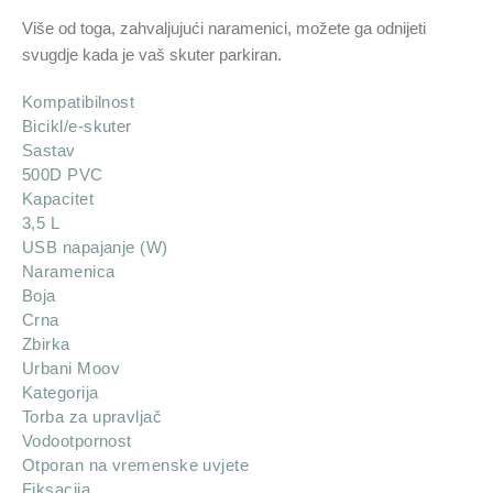
Više od toga, zahvaljujući naramenici, možete ga odnijeti
svugdje kada je vaš skuter parkiran.
Kompatibilnost
Bicikl/e-skuter
Sastav
500D PVC
Kapacitet
3,5 L
USB napajanje (W)
Naramenica
Boja
Crna
Zbirka
Urbani Moov
Kategorija
Torba za upravljač
Vodootpornost
Otporan na vremenske uvjete
Fiksacija