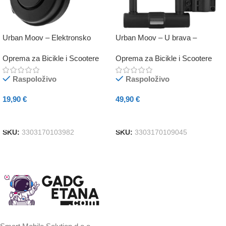
Urban Moov – Elektronsko
Urban Moov – U brava –
zvono za upravljač – crno
standard EN15496 – crna
Oprema za Bicikle i Scootere
Oprema za Bicikle i Scootere
Raspoloživo
Raspoloživo
19,90
€
49,90
€
Dodaj U Košaricu
Dodaj U Košaricu
SKU:
3303170103982
SKU:
3303170109045