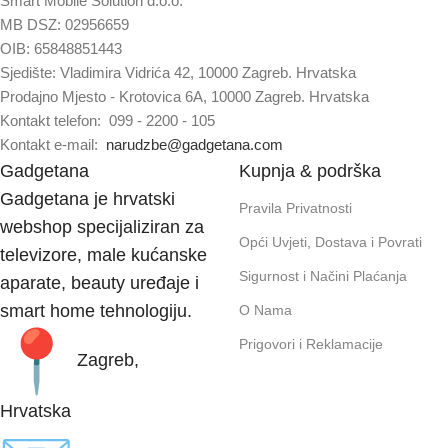
Smart Mobile Solution d.o.o.
MB DSZ: 02956659
OIB: 65848851443
Sjedište: Vladimira Vidrića 42, 10000 Zagreb. Hrvatska
Prodajno Mjesto - Krotovica 6A, 10000 Zagreb. Hrvatska
Kontakt telefon: 099 - 2200 - 105
Kontakt e-mail:
narudzbe@gadgetana.com
Gadgetana
Kupnja & podrška
Gadgetana je hrvatski
Pravila Privatnosti
webshop specijaliziran za
Opći Uvjeti, Dostava i Povrati
televizore, male kućanske
Sigurnost i Načini Plaćanja
aparate, beauty uređaje i
smart home tehnologiju.
O Nama
Prigovori i Reklamacije
Zagreb,
Hrvatska